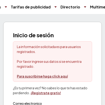
s
Tarifas de publicidad
Directorio
Multime
Inicio de sesión
La información solicitada es para usuarios
registrados.
Por favor ingrese sus datos si se encuentra
registrado.
Para suscribirse haga click aquí
¿Es tu primera vez? No sabes lo que te has estado
perdiendo.
¡Registrate gratis!
Correo electronico