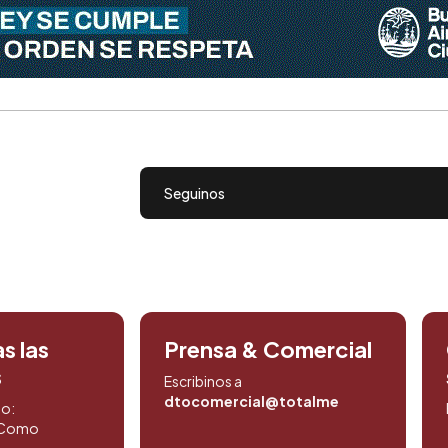
Seguinos
s las
Prensa & Comercial
s
Escribinos a
dtocomercial@totalmedios.com
to:
. Como