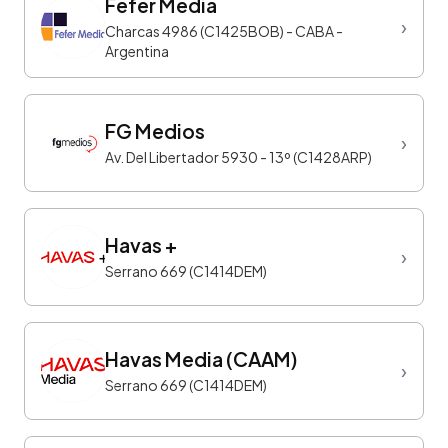
Fefer Media
›
Charcas 4986 (C1425BOB) - CABA -
Argentina
FG Medios
›
Av. Del Libertador 5930 - 13º (C1428ARP)
Havas +
›
Serrano 669 (C1414DEM)
Havas Media (CAAM)
›
Serrano 669 (C1414DEM)