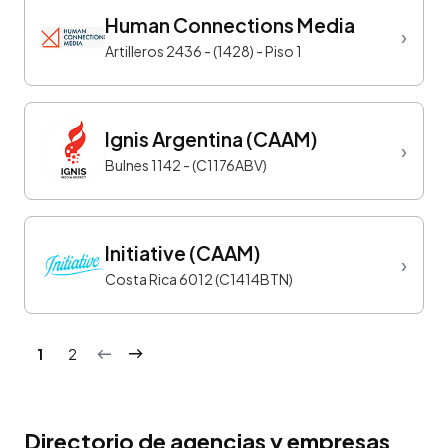
Human Connections Media
›
Artilleros 2436 - (1428) - Piso 1
Ignis Argentina (CAAM)
›
Bulnes 1142 - (C1176ABV)
Initiative (CAAM)
›
Costa Rica 6012 (C1414BTN)
1
2
Directorio de agencias y empresas