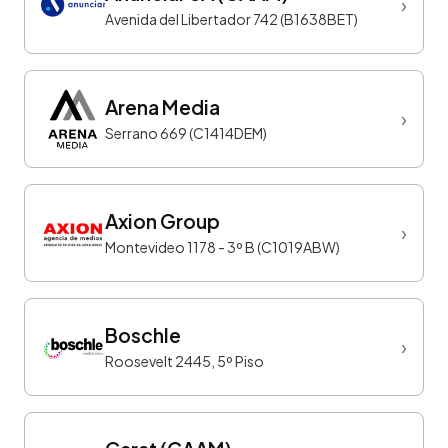
›
Avenida del Libertador 742 (B1638BET)
Arena Media
›
Serrano 669 (C1414DEM)
Axion Group
›
Montevideo 1178 - 3º B (C1019ABW)
Boschle
›
Roosevelt 2445, 5º Piso