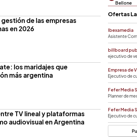
Bellone
Ofertas L
 gestión de las empresas
inas en 2026
Ibexamedia
Asistente Come
billboard pu
ejecutivo de v
ate: los maridajes que
Empresa de V
sión más argentina
Ejecutivo de c
Fefer Media 
Planner de me
Fefer Media 
ntre TV lineal y plataformas
Ejecutivo de c
mo audiovisual en Argentina
Pu