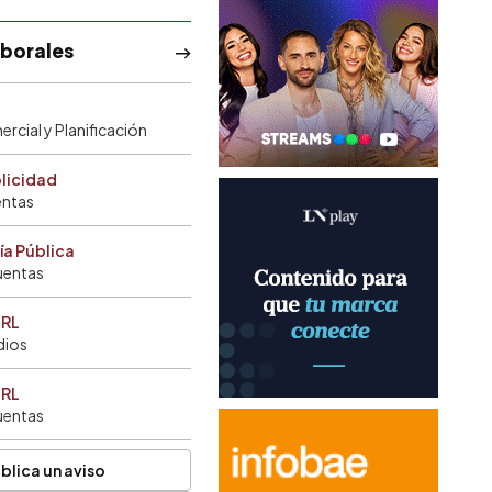
aborales
rcial y Planificación
blicidad
entas
ía Pública
uentas
SRL
dios
SRL
uentas
blica un aviso