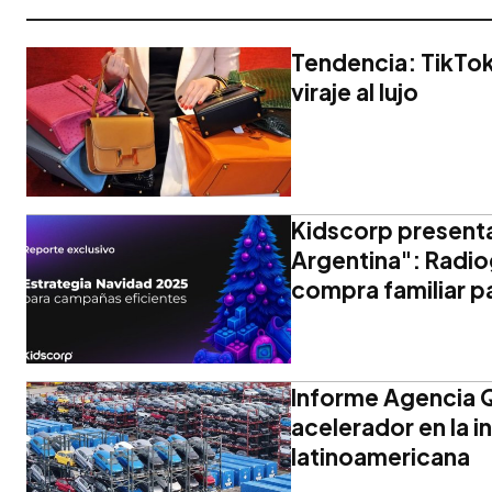
Tendencia: TikTo
viraje al lujo
Kidscorp presenta
Argentina": Radio
compra familiar p
Informe Agencia Q
acelerador en la i
latinoamericana