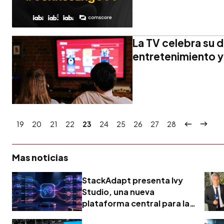
La TV celebra su dí
entretenimiento y
19
20
21
22
23
24
25
26
27
28
Mas noticias
StackAdapt presenta Ivy
Studio, una nueva
plataforma central para la
publicidad basada en la