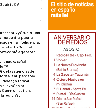
Subir tu CV
resenta Ivy Studio, una
rma central para la
sada en la inteligencia
ble: efecto Mundial
rts volvió a ganar en
 una nueva señal
de TV
% de las agencias de
oriza la IA, pero solo
 liderazgo formal
a nueva Senior
nd Communications
la región Sur