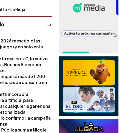
 13 - La Rioja
do
 2026 reescribió las
 juego (y no solo en la
e tu mascota”, lo nuevo
s Buenos Aires para
int
l impulsó más de 1.200
de horas de consumo en
rth incorpora
ia artificial para
ar cualquier lugar en una
rsonalizada
l lo confirmó: la campaña
anza
a Pública suma a Nicole