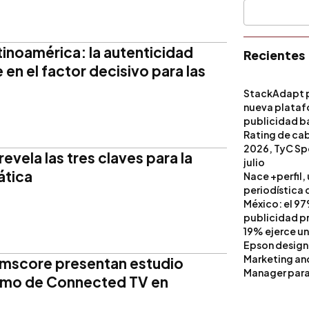
tinoamérica: la autenticidad
Recientes
 en el factor decisivo para las
StackAdapt p
nueva platafo
publicidad ba
artificial
Rating de ca
2026, TyC Spo
evela las tres claves para la
julio
ática
Nace +perfil,
periodística 
México: el 97
publicidad pri
19% ejerce un
Epson design
Marketing a
omscore presentan estudio
Manager para 
umo de Connected TV en