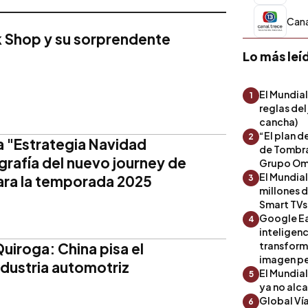
Canal
k Shop y su sorprendente
Lo más leí
El Mundial
1
reglas del
cancha)
“El plan d
2
 "Estrategia Navidad
de Tombra
grafía del nuevo journey de
Grupo Om
El Mundia
ara la temporada 2025
3
millones 
Smart TVs
Google Ea
4
inteligenc
transform
uiroga: China pisa el
imagen pe
ndustria automotriz
El Mundia
5
ya no alc
Global Ví
6