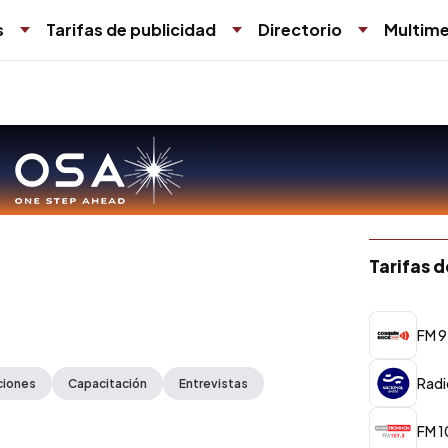
s
Tarifas de publicidad
Directorio
Multime
Tarifas 
FM 9
Radi
ciones
Capacitación
Entrevistas
FM 1