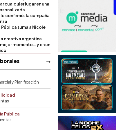
ar cualquier lugar en una
rsonalizada
l lo confirmó: la campaña
anza
a Pública suma a Nicole
ia creativa argentina
u mejor momento… y en un
tico
aborales
rcial y Planificación
blicidad
entas
ía Pública
uentas