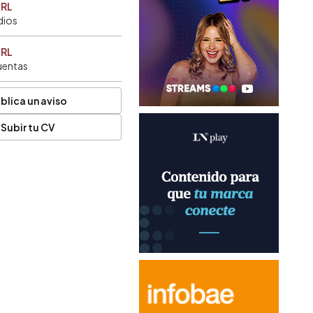
SRL
dios
SRL
uentas
blica un aviso
Subir tu CV