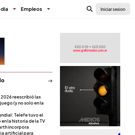
dia
Empleos
Iniciar sesion
do
 2026 reescribió las
 juego (y no solo en la
ndial: Telefe tuvo el
 en la historia de la TV
rth incorpora
ia artificial para