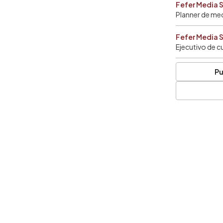
Fefer Media 
Planner de me
Fefer Media 
Ejecutivo de c
Pu