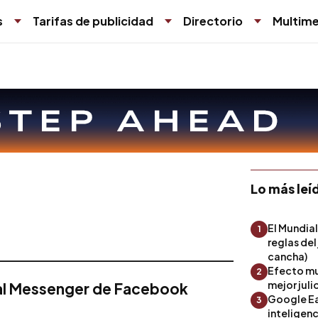
s
Tarifas de publicidad
Directorio
Multime
Lo más leí
El Mundial
1
reglas del
cancha)
Efecto mu
2
mejor julio
al Messenger de Facebook
Google Ea
3
inteligenc