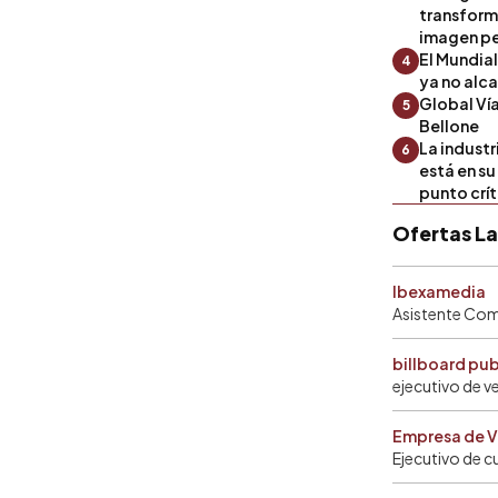
transform
imagen pe
El Mundia
4
ya no alc
Global Ví
5
Bellone
La industr
6
está en s
punto crí
Ofertas L
Ibexamedia
Asistente Come
billboard pu
ejecutivo de v
Empresa de V
Ejecutivo de c