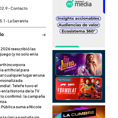
02.9 - Contacto
5.1 - La Serranita
do
 2026 reescribió las
 juego (y no solo en la
rth incorpora
ia artificial para
ar cualquier lugar en una
rsonalizada
ndial: Telefe tuvo el
 en la historia de la TV
l lo confirmó: la campaña
anza
a Pública suma a Nicole
 la única pantalla sin