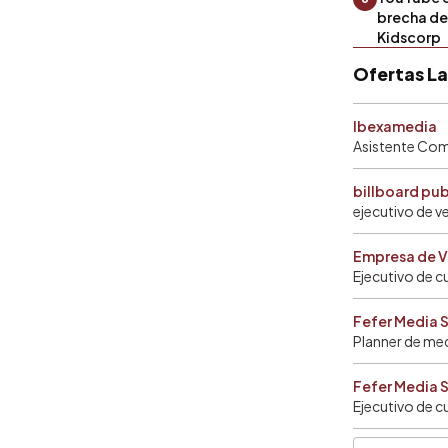
brecha de 
Kidscorp
Ofertas L
Ibexamedia
Asistente Come
billboard pu
ejecutivo de v
Empresa de V
Ejecutivo de c
Fefer Media 
Planner de me
Fefer Media 
Ejecutivo de c