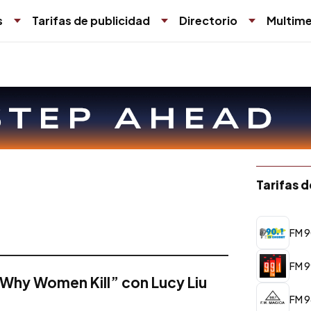
s
Tarifas de publicidad
Directorio
Multime
Tarifas 
FM 9
FM 99
“Why Women Kill” con Lucy Liu
FM 9