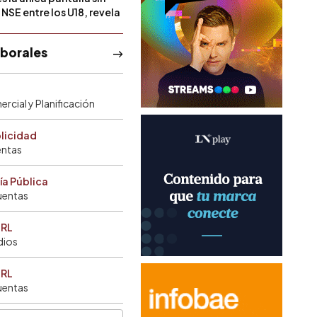
NSE entre los U18, revela
aborales
rcial y Planificación
blicidad
entas
ía Pública
uentas
SRL
dios
SRL
uentas