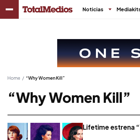
Noticias
Mediakit
Home
/
“Why Women Kill”
“Why Women Kill”
Lifetime estrena 