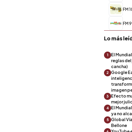
FM 1
FM 9
Lo más leí
El Mundial
1
reglas del
cancha)
Google Ea
2
inteligenc
transform
imagen pe
Efecto mu
3
mejor julio
El Mundia
4
ya no alc
Global Ví
5
Bellone
YouTube es
6