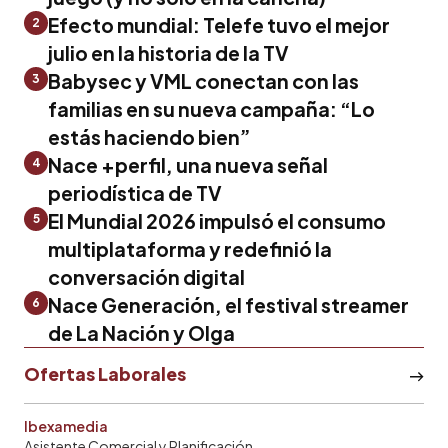
Efecto mundial: Telefe tuvo el mejor
2
julio en la historia de la TV
Babysec y VML conectan con las
3
familias en su nueva campaña: “Lo
estás haciendo bien”
Nace +perfil, una nueva señal
4
periodística de TV
El Mundial 2026 impulsó el consumo
5
multiplataforma y redefinió la
conversación digital
Nace Generación, el festival streamer
6
de La Nación y Olga
Ofertas Laborales
Ibexamedia
Asistente Comercial y Planificación