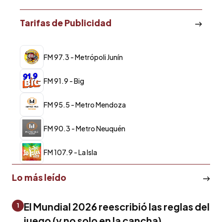
Tarifas de Publicidad
FM 97.3 - Metrópoli Junín
FM 91.9 - Big
FM 95.5 - Metro Mendoza
FM 90.3 - Metro Neuquén
FM 107.9 - La Isla
Lo más leído
El Mundial 2026 reescribió las reglas del
1
juego (y no solo en la cancha)