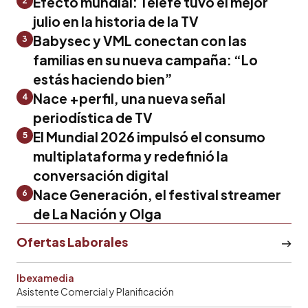
Efecto mundial: Telefe tuvo el mejor
2
julio en la historia de la TV
Babysec y VML conectan con las
3
familias en su nueva campaña: “Lo
estás haciendo bien”
Nace +perfil, una nueva señal
4
periodística de TV
El Mundial 2026 impulsó el consumo
5
multiplataforma y redefinió la
conversación digital
Nace Generación, el festival streamer
6
de La Nación y Olga
Ofertas Laborales
Ibexamedia
Asistente Comercial y Planificación