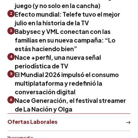
juego (y no solo en la cancha)
Efecto mundial: Telefe tuvo el mejor
2
julio en la historia de la TV
Babysec y VML conectan con las
3
familias en su nueva campaña: “Lo
estás haciendo bien”
Nace +perfil, una nueva señal
4
periodística de TV
El Mundial 2026 impulsó el consumo
5
multiplataforma y redefinió la
conversación digital
Nace Generación, el festival streamer
6
de La Nación y Olga
Ofertas Laborales
Ibexamedia