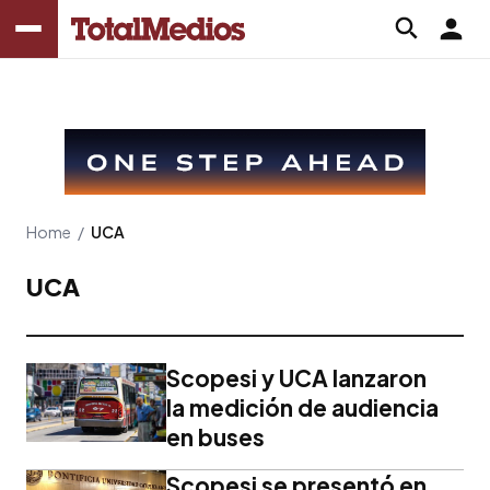
Home
/
UCA
UCA
Scopesi y UCA lanzaron
la medición de audiencia
en buses
Scopesi se presentó en