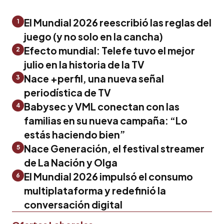
El Mundial 2026 reescribió las reglas del
1
juego (y no solo en la cancha)
Efecto mundial: Telefe tuvo el mejor
2
julio en la historia de la TV
Nace +perfil, una nueva señal
3
periodística de TV
Babysec y VML conectan con las
4
familias en su nueva campaña: “Lo
estás haciendo bien”
Nace Generación, el festival streamer
5
de La Nación y Olga
El Mundial 2026 impulsó el consumo
6
multiplataforma y redefinió la
conversación digital