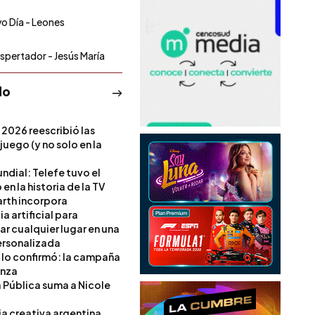
o Día - Leones
espertador - Jesús María
do
 2026 reescribió las
 juego (y no solo en la
ndial: Telefe tuvo el
 en la historia de la TV
rth incorpora
ia artificial para
ar cualquier lugar en una
rsonalizada
l lo confirmó: la campaña
anza
a Pública suma a Nicole
ia creativa argentina