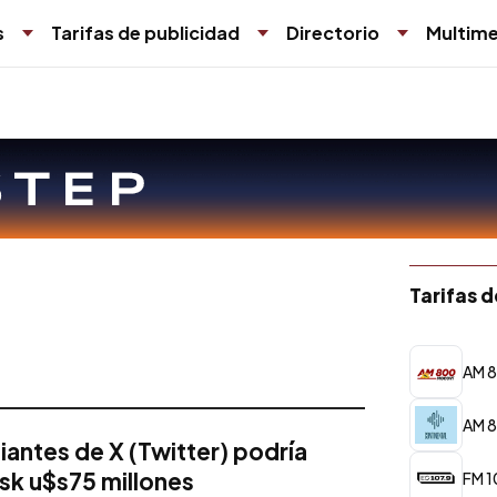
s
Tarifas de publicidad
Directorio
Multime
Tarifas 
AM 8
AM 8
iantes de X (Twitter) podría
usk u$s75 millones
FM 1