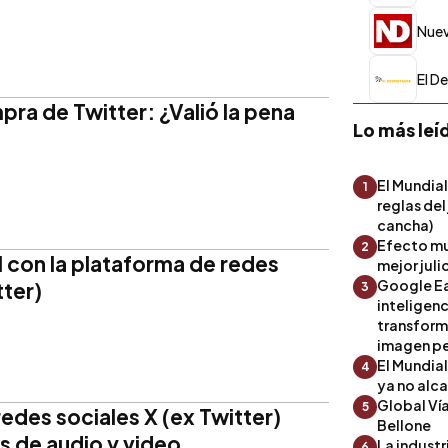
Nuev
El D
pra de Twitter: ¿Valió la pena
Lo más leí
El Mundial
1
reglas del
cancha)
Efecto mu
2
I con la plataforma de redes
mejor julio
Google Ea
tter)
3
inteligenc
transform
imagen pe
El Mundia
4
ya no alc
Global Ví
5
edes sociales X (ex Twitter)
Bellone
s de audio y video
La industr
6