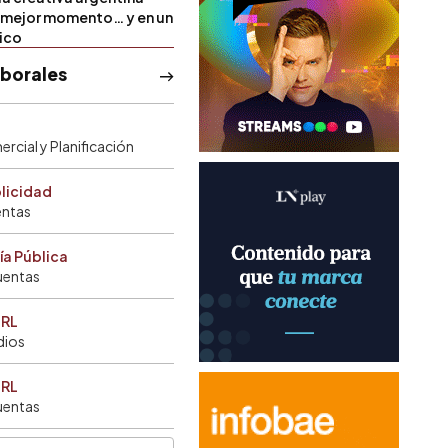
u mejor momento… y en un
tico
aborales
rcial y Planificación
blicidad
entas
ía Pública
uentas
SRL
dios
SRL
uentas