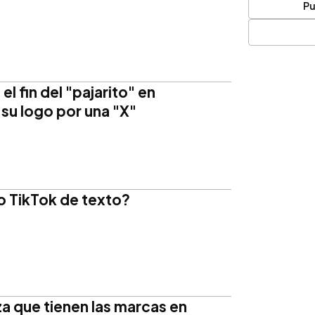
Pu
l fin del "pajarito" en
 su logo por una "X"
o TikTok de texto?
za que tienen las marcas en