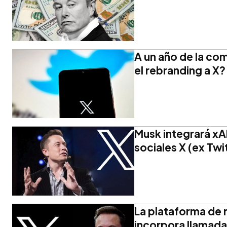
A un año de la com
el rebranding a X?
Musk integrará xA
sociales X (ex Twi
La plataforma de r
incorpora llamada