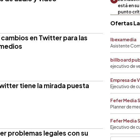
está en s
punto crí
Ofertas L
 cambios en Twitter para las
Ibexamedia
 medios
Asistente Come
billboard pu
ejecutivo de v
Empresa de V
witter tiene la mirada puesta
Ejecutivo de c
Fefer Media 
Planner de me
Fefer Media 
Ejecutivo de c
ner problemas legales con su