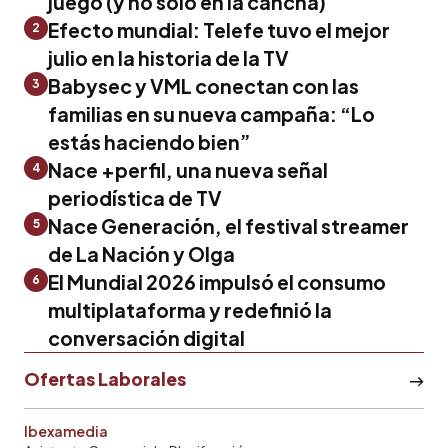
juego (y no solo en la cancha)
Efecto mundial: Telefe tuvo el mejor
2
julio en la historia de la TV
Babysec y VML conectan con las
3
familias en su nueva campaña: “Lo
estás haciendo bien”
Nace +perfil, una nueva señal
4
periodística de TV
Nace Generación, el festival streamer
5
de La Nación y Olga
El Mundial 2026 impulsó el consumo
6
multiplataforma y redefinió la
conversación digital
Ofertas Laborales
Ibexamedia