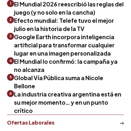
El Mundial 2026 reescribió las reglas del
1
juego (y no solo en la cancha)
Efecto mundial: Telefe tuvo el mejor
2
julio en la historia de la TV
Google Earth incorpora inteligencia
3
artificial para transformar cualquier
lugar en una imagen personalizada
El Mundial lo confirmó: la campaña ya
4
no alcanza
Global Vía Pública suma a Nicole
5
Bellone
La industria creativa argentina está en
6
su mejor momento… y en un punto
crítico
Ofertas Laborales