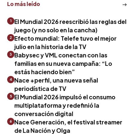
Lo más leído
El Mundial 2026 reescribió las reglas del
1
juego (y no solo en la cancha)
Efecto mundial: Telefe tuvo el mejor
2
julio en la historia de la TV
Babysec y VML conectan con las
3
familias en su nueva campaña: “Lo
estás haciendo bien”
Nace +perfil, una nueva señal
4
periodística de TV
El Mundial 2026 impulsó el consumo
5
multiplataforma y redefinió la
conversación digital
Nace Generación, el festival streamer
6
de La Nación y Olga