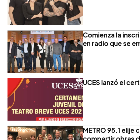
Comienza la inscr
en radio que se em
UCES lanzó el cer
METRO 95.1 elije 
compartir obras d