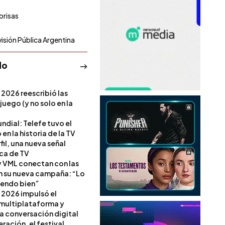
brisas
visión Pública Argentina
do
 2026 reescribió las
 juego (y no solo en la
ndial: Telefe tuvo el
 en la historia de la TV
il, una nueva señal
ica de TV
 VML conectan con las
en su nueva campaña: “Lo
iendo bien”
 2026 impulsó el
multiplataforma y
la conversación digital
ración, el festival