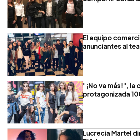
El equipo comercia
anunciantes al tea
"¡No va más!", la
protagonizada 10
Lucrecia Martel di