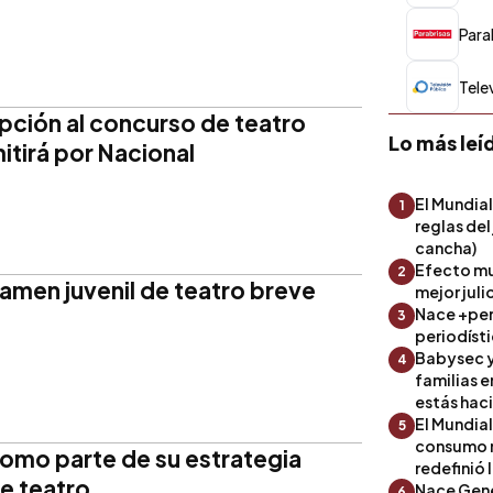
Para
Tele
ipción al concurso de teatro
Lo más leí
itirá por Nacional
El Mundial
1
reglas del
cancha)
Efecto mu
2
tamen juvenil de teatro breve
mejor julio
Nace +perf
3
periodíst
Babysec y
4
familias 
estás hac
El Mundial
5
consumo 
como parte de su estrategia
redefinió 
e teatro
Nace Gene
6