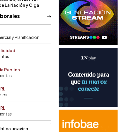
de La Nación y Olga
aborales
rcial y Planificación
blicidad
entas
ía Pública
uentas
SRL
dios
SRL
uentas
blica un aviso