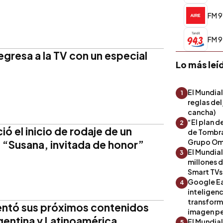
FM 9
FM 9
gresa a la TV con un especial
Lo más leí
El Mundial
1
reglas del
cancha)
“El plan d
2
ó el inicio de rodaje de un
de Tombra
Grupo Om
 “Susana, invitada de honor”
El Mundia
3
millones 
Smart TVs
Google Ea
4
inteligenc
transform
ntó sus próximos contenidos
imagen pe
rgentina y Latinoamérica
El Mundia
5