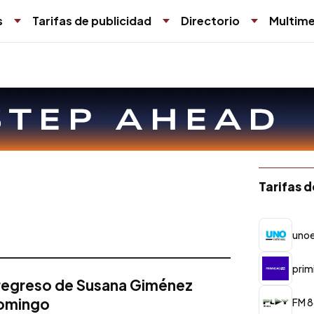
s
Tarifas de publicidad
Directorio
Multime
Tarifas 
unoe
prim
 regreso de Susana Giménez
domingo
FM 8