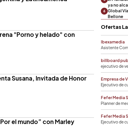
ya no alc
Global Ví
6
Bellone
Ofertas L
rena "Porno y helado" con
Ibexamedia
Asistente Come
billboard pu
ejecutivo de v
nta Susana, Invitada de Honor
Empresa de V
Ejecutivo de c
Fefer Media 
Planner de me
Fefer Media 
“Por el mundo” con Marley
Ejecutivo de c