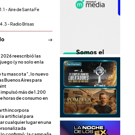
1.1 - Aire de Santa Fe
4.3 - Radio Brisas
do
 2026 reescribió las
 juego (y no solo en la
e tu mascota”, lo nuevo
s Buenos Aires para
int
l impulsó más de 1.200
de horas de consumo en
rth incorpora
ia artificial para
ar cualquier lugar en una
rsonalizada
l lo confirmó: la campaña