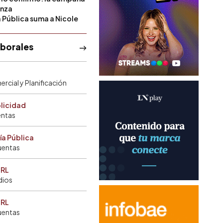
anza
a Pública suma a Nicole
aborales
rcial y Planificación
blicidad
entas
ía Pública
uentas
SRL
dios
SRL
uentas