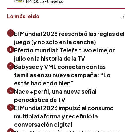
FM 100.3 - Universo
Lo más leído
El Mundial 2026 reescribió las reglas del
1
juego (y no solo en la cancha)
Efecto mundial: Telefe tuvo el mejor
2
julio en la historia de la TV
Babysec y VML conectan con las
3
familias en su nueva campaña: “Lo
estás haciendo bien”
Nace +perfil, una nueva señal
4
periodística de TV
El Mundial 2026 impulsó el consumo
5
multiplataforma y redefinió la
conversación digital
6