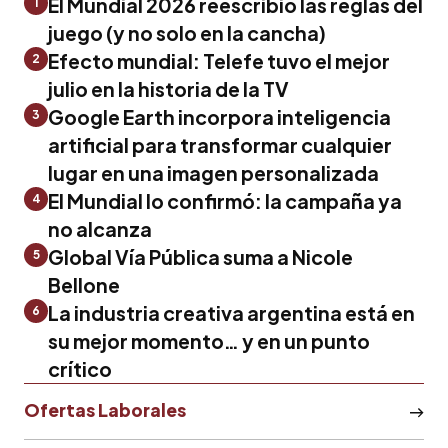
El Mundial 2026 reescribió las reglas del
1
juego (y no solo en la cancha)
Efecto mundial: Telefe tuvo el mejor
2
julio en la historia de la TV
Google Earth incorpora inteligencia
3
artificial para transformar cualquier
lugar en una imagen personalizada
El Mundial lo confirmó: la campaña ya
4
no alcanza
Global Vía Pública suma a Nicole
5
Bellone
La industria creativa argentina está en
6
su mejor momento… y en un punto
crítico
Ofertas Laborales