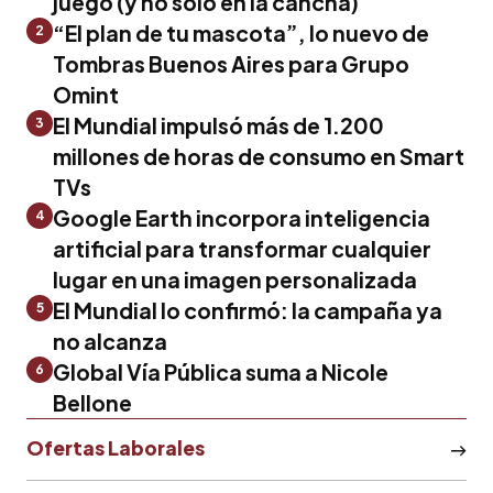
juego (y no solo en la cancha)
“El plan de tu mascota”, lo nuevo de
2
Tombras Buenos Aires para Grupo
Omint
El Mundial impulsó más de 1.200
3
millones de horas de consumo en Smart
TVs
Google Earth incorpora inteligencia
4
artificial para transformar cualquier
lugar en una imagen personalizada
El Mundial lo confirmó: la campaña ya
5
no alcanza
Global Vía Pública suma a Nicole
6
Bellone
Ofertas Laborales