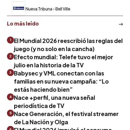
Nueva Tribuna - Bell Ville
Lo más leído
El Mundial 2026 reescribió las reglas del
1
juego (y no solo en la cancha)
Efecto mundial: Telefe tuvo el mejor
2
julio en la historia de la TV
Babysec y VML conectan con las
3
familias en su nueva campaña: “Lo
estás haciendo bien”
Nace +perfil, una nueva señal
4
periodística de TV
Nace Generación, el festival streamer
5
de La Nación y Olga
El Mundial 2026 impulsó el consumo
6