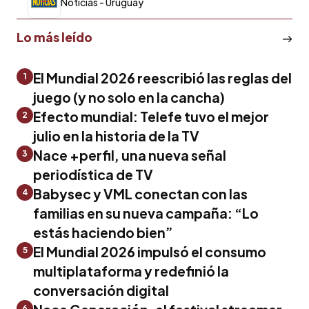
Noticias - Uruguay
Lo más leído
El Mundial 2026 reescribió las reglas del
1
juego (y no solo en la cancha)
Efecto mundial: Telefe tuvo el mejor
2
julio en la historia de la TV
Nace +perfil, una nueva señal
3
periodística de TV
Babysec y VML conectan con las
4
familias en su nueva campaña: “Lo
estás haciendo bien”
El Mundial 2026 impulsó el consumo
5
multiplataforma y redefinió la
conversación digital
6