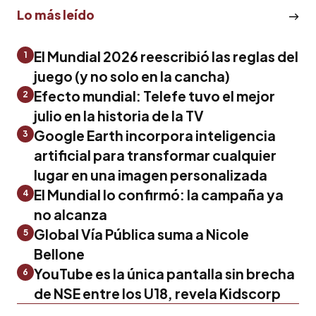
Lo más leído
El Mundial 2026 reescribió las reglas del
1
juego (y no solo en la cancha)
Efecto mundial: Telefe tuvo el mejor
2
julio en la historia de la TV
Google Earth incorpora inteligencia
3
artificial para transformar cualquier
lugar en una imagen personalizada
El Mundial lo confirmó: la campaña ya
4
no alcanza
Global Vía Pública suma a Nicole
5
Bellone
YouTube es la única pantalla sin brecha
6
de NSE entre los U18, revela Kidscorp