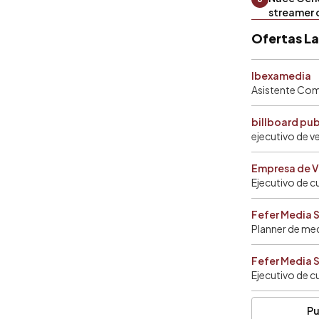
streamer 
Ofertas L
Ibexamedia
Asistente Come
billboard pu
ejecutivo de v
Empresa de V
Ejecutivo de c
Fefer Media 
Planner de me
Fefer Media 
Ejecutivo de c
Pu