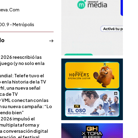
ueva.Com
00.9 - Metrópolis
do
 2026 reescribió las
 juego (y no solo en la
ndial: Telefe tuvo el
 en la historia de la TV
il, una nueva señal
ica de TV
 VML conectan con las
en su nueva campaña: “Lo
iendo bien”
 2026 impulsó el
multiplataforma y
la conversación digital
ración, el festival