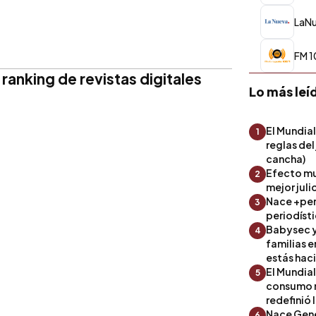
LaN
FM 1
 ranking de revistas digitales
Lo más leí
El Mundial
1
reglas del
cancha)
Efecto mu
2
mejor julio
Nace +perf
3
periodíst
Babysec y
4
familias 
estás hac
El Mundial
5
consumo 
redefinió 
Nace Gene
6