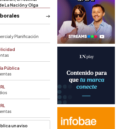
de La Nación y Olga
aborales
rcial y Planificación
blicidad
entas
ía Pública
uentas
SRL
dios
SRL
uentas
blica un aviso