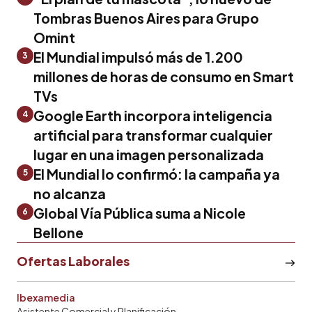
Tombras Buenos Aires para Grupo
Omint
El Mundial impulsó más de 1.200
3
millones de horas de consumo en Smart
TVs
Google Earth incorpora inteligencia
4
artificial para transformar cualquier
lugar en una imagen personalizada
El Mundial lo confirmó: la campaña ya
5
no alcanza
Global Vía Pública suma a Nicole
6
Bellone
Ofertas Laborales
Ibexamedia
Asistente Comercial y Planificación