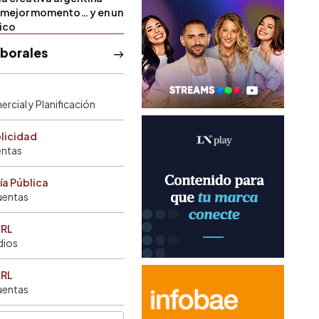
u mejor momento… y en un
tico
aborales
rcial y Planificación
blicidad
entas
ía Pública
uentas
SRL
dios
SRL
uentas