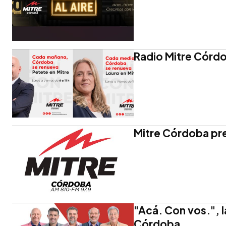
Radio Mitre Córd
Mitre Córdoba pr
"Acá. Con vos.", 
Córdoba