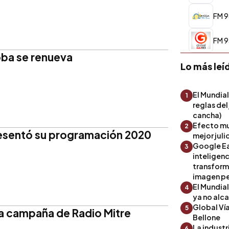
FM 9
FM 9
oba se renueva
Lo más leí
El Mundial
1
reglas del
cancha)
Efecto mu
2
esentó su programación 2020
mejor julio
Google Ea
3
inteligenc
transform
imagen pe
El Mundia
4
ya no alc
Global Ví
5
la campaña de Radio Mitre
Bellone
La industr
6