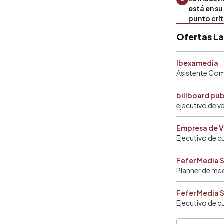
está en s
punto crí
Ofertas L
Ibexamedia
Asistente Come
billboard pu
ejecutivo de v
Empresa de V
Ejecutivo de c
Fefer Media 
Planner de me
Fefer Media 
Ejecutivo de c