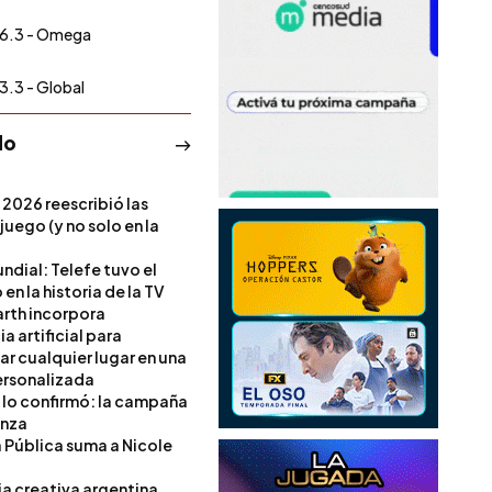
6.3 - Omega
3.3 - Global
do
 2026 reescribió las
 juego (y no solo en la
ndial: Telefe tuvo el
 en la historia de la TV
rth incorpora
ia artificial para
ar cualquier lugar en una
rsonalizada
l lo confirmó: la campaña
anza
a Pública suma a Nicole
ia creativa argentina