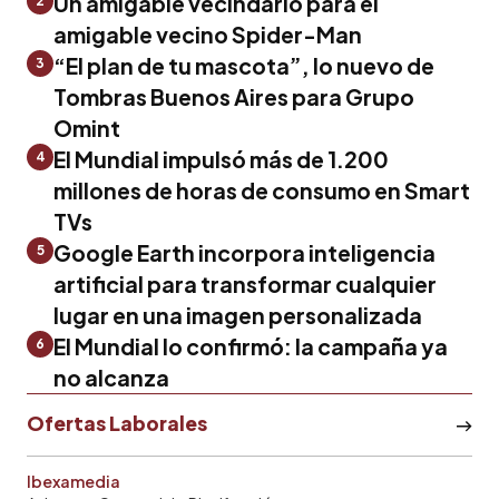
Un amigable vecindario para el
2
amigable vecino Spider-Man
“El plan de tu mascota”, lo nuevo de
3
Tombras Buenos Aires para Grupo
Omint
El Mundial impulsó más de 1.200
4
millones de horas de consumo en Smart
TVs
Google Earth incorpora inteligencia
5
artificial para transformar cualquier
lugar en una imagen personalizada
El Mundial lo confirmó: la campaña ya
6
no alcanza
Ofertas Laborales
Ibexamedia