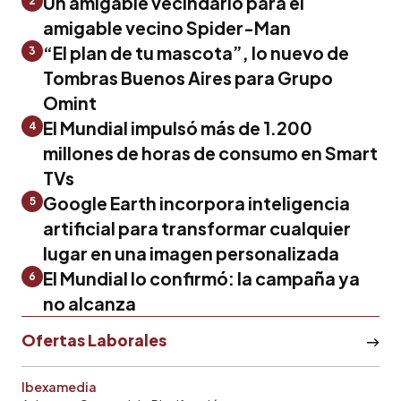
Un amigable vecindario para el
2
amigable vecino Spider-Man
“El plan de tu mascota”, lo nuevo de
3
Tombras Buenos Aires para Grupo
Omint
El Mundial impulsó más de 1.200
4
millones de horas de consumo en Smart
TVs
Google Earth incorpora inteligencia
5
artificial para transformar cualquier
lugar en una imagen personalizada
El Mundial lo confirmó: la campaña ya
6
no alcanza
Ofertas Laborales
Ibexamedia