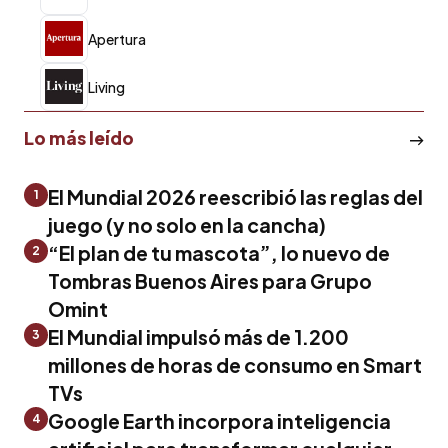
Apertura
Living
Lo más leído
El Mundial 2026 reescribió las reglas del
1
juego (y no solo en la cancha)
“El plan de tu mascota”, lo nuevo de
2
Tombras Buenos Aires para Grupo
Omint
El Mundial impulsó más de 1.200
3
millones de horas de consumo en Smart
TVs
Google Earth incorpora inteligencia
4