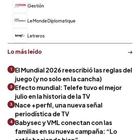
Gestión
Le Monde Diplomatique
Letreros
Lo más leído
El Mundial 2026 reescribió las reglas del
1
juego (y no solo en la cancha)
Efecto mundial: Telefe tuvo el mejor
2
julio en la historia de la TV
Nace +perfil, una nueva señal
3
periodística de TV
Babysec y VML conectan con las
4
familias en su nueva campaña: “Lo
estás haciendo bien”