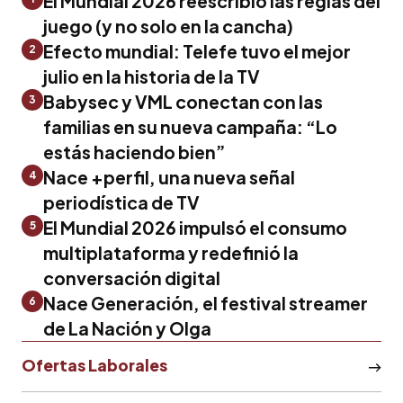
El Mundial 2026 reescribió las reglas del
juego (y no solo en la cancha)
Efecto mundial: Telefe tuvo el mejor
2
julio en la historia de la TV
Babysec y VML conectan con las
3
familias en su nueva campaña: “Lo
estás haciendo bien”
Nace +perfil, una nueva señal
4
periodística de TV
El Mundial 2026 impulsó el consumo
5
multiplataforma y redefinió la
conversación digital
Nace Generación, el festival streamer
6
de La Nación y Olga
Ofertas Laborales