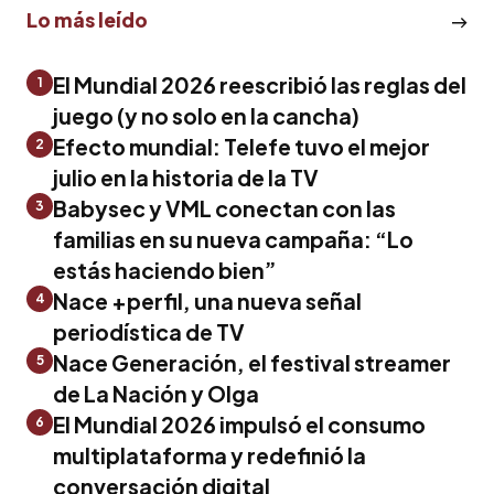
Lo más leído
El Mundial 2026 reescribió las reglas del
1
juego (y no solo en la cancha)
Efecto mundial: Telefe tuvo el mejor
2
julio en la historia de la TV
Babysec y VML conectan con las
3
familias en su nueva campaña: “Lo
estás haciendo bien”
Nace +perfil, una nueva señal
4
periodística de TV
Nace Generación, el festival streamer
5
de La Nación y Olga
El Mundial 2026 impulsó el consumo
6
multiplataforma y redefinió la
conversación digital