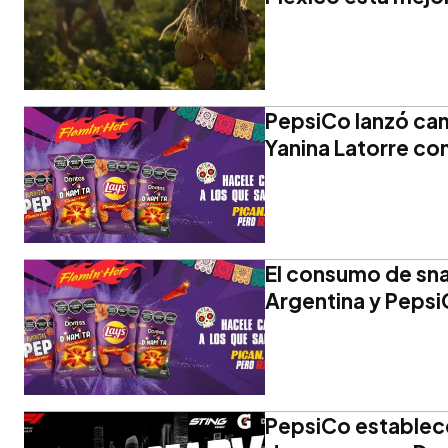
PepsiCo lanzó ca
Yanina Latorre c
El consumo de sna
Argentina y PepsiC
PepsiCo establece 