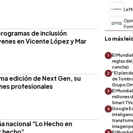
La M
Opin
For
rogramas de inclusión
Lo más leí
venes en Vicente López y Mar
El Mundial
1
reglas del
cancha)
“El plan d
2
7ma edición de Next Gen, su
de Tombra
Grupo Om
nes profesionales
El Mundia
3
millones 
Smart TVs
Google Ea
4
inteligenc
transform
a nacional "Lo Hecho en
imagen pe
r hecho"
El Mundia
5