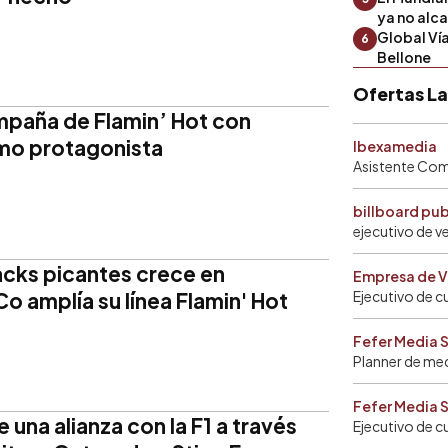
ya no alc
Global Ví
6
Bellone
Ofertas L
mpaña de Flamin’ Hot con
omo protagonista
Ibexamedia
Asistente Come
billboard pu
ejecutivo de v
cks picantes crece en
Empresa de V
o amplía su línea Flamin' Hot
Ejecutivo de c
Fefer Media 
Planner de me
Fefer Media 
una alianza con la F1 a través
Ejecutivo de c