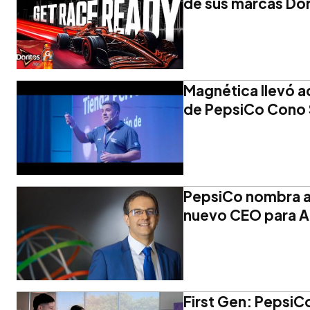
de sus marcas Dor
Magnética llevó a
de PepsiCo Cono 
PepsiCo nombra a
nuevo CEO para Al
First Gen: PepsiCo