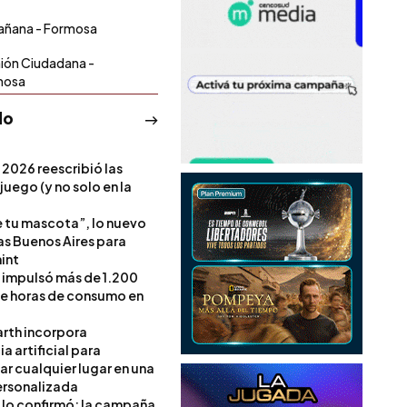
añana - Formosa
ión Ciudadana -
mosa
do
 2026 reescribió las
 juego (y no solo en la
e tu mascota”, lo nuevo
s Buenos Aires para
int
l impulsó más de 1.200
de horas de consumo en
rth incorpora
ia artificial para
ar cualquier lugar en una
rsonalizada
l lo confirmó: la campaña