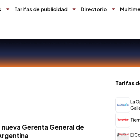
s
Tarifas de publicidad
Directorio
Multime
Tarifas 
La O
Gall
Tiem
la nueva Gerenta General de
Argentina
El C