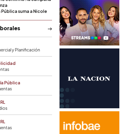
anza
a Pública suma a Nicole
aborales
rcial y Planificación
blicidad
entas
ía Pública
uentas
SRL
dios
SRL
uentas