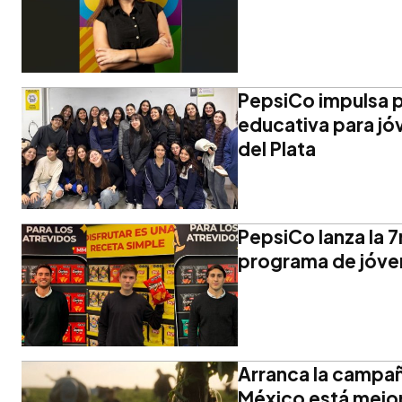
PepsiCo impulsa p
educativa para jó
del Plata
PepsiCo lanza la 
programa de jóve
Arranca la campañ
México está mejo