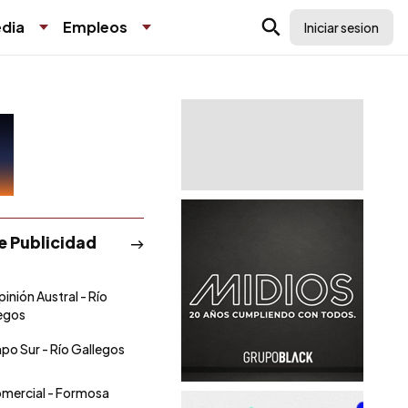
dia
Empleos
Iniciar sesion
de Publicidad
pinión Austral - Río
egos
po Sur - Río Gallegos
omercial - Formosa