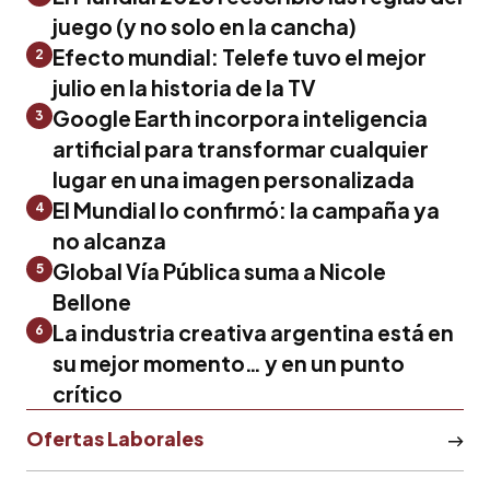
juego (y no solo en la cancha)
Efecto mundial: Telefe tuvo el mejor
2
julio en la historia de la TV
Google Earth incorpora inteligencia
3
artificial para transformar cualquier
lugar en una imagen personalizada
El Mundial lo confirmó: la campaña ya
4
no alcanza
Global Vía Pública suma a Nicole
5
Bellone
La industria creativa argentina está en
6
su mejor momento… y en un punto
crítico
Ofertas Laborales