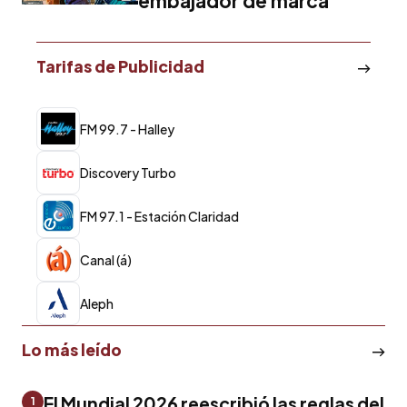
embajador de marca
Tarifas de Publicidad
FM 99.7 - Halley
Discovery Turbo
FM 97.1 - Estación Claridad
Canal (á)
Aleph
Lo más leído
El Mundial 2026 reescribió las reglas del
1