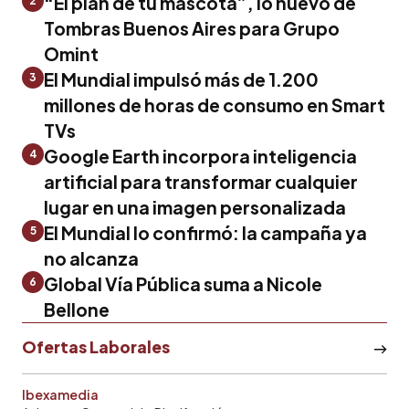
“El plan de tu mascota”, lo nuevo de
2
Tombras Buenos Aires para Grupo
Omint
El Mundial impulsó más de 1.200
3
millones de horas de consumo en Smart
TVs
Google Earth incorpora inteligencia
4
artificial para transformar cualquier
lugar en una imagen personalizada
El Mundial lo confirmó: la campaña ya
5
no alcanza
Global Vía Pública suma a Nicole
6
Bellone
Ofertas Laborales
Ibexamedia