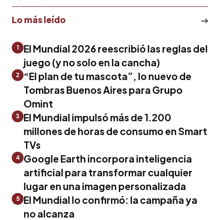
Lo más leído
El Mundial 2026 reescribió las reglas del
1
juego (y no solo en la cancha)
“El plan de tu mascota”, lo nuevo de
2
Tombras Buenos Aires para Grupo
Omint
El Mundial impulsó más de 1.200
3
millones de horas de consumo en Smart
TVs
Google Earth incorpora inteligencia
4
artificial para transformar cualquier
lugar en una imagen personalizada
El Mundial lo confirmó: la campaña ya
5
no alcanza