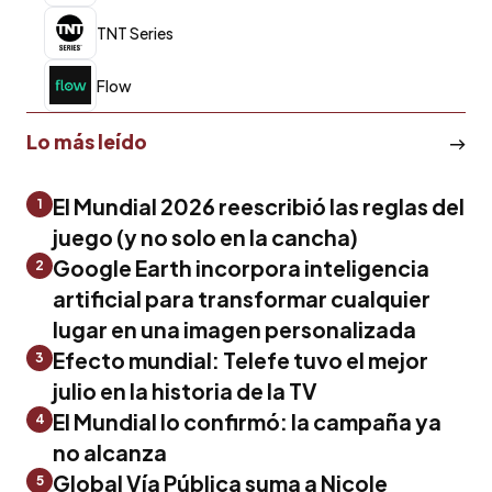
TNT Series
Flow
Lo más leído
El Mundial 2026 reescribió las reglas del
1
juego (y no solo en la cancha)
Google Earth incorpora inteligencia
2
artificial para transformar cualquier
lugar en una imagen personalizada
Efecto mundial: Telefe tuvo el mejor
3
julio en la historia de la TV
El Mundial lo confirmó: la campaña ya
4
no alcanza
Global Vía Pública suma a Nicole
5