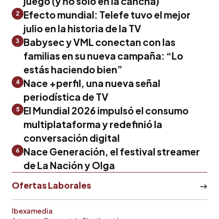
juego (y no solo en la cancha)
Efecto mundial: Telefe tuvo el mejor
2
julio en la historia de la TV
Babysec y VML conectan con las
3
familias en su nueva campaña: “Lo
estás haciendo bien”
Nace +perfil, una nueva señal
4
periodística de TV
El Mundial 2026 impulsó el consumo
5
multiplataforma y redefinió la
conversación digital
Nace Generación, el festival streamer
6
de La Nación y Olga
Ofertas Laborales
Ibexamedia