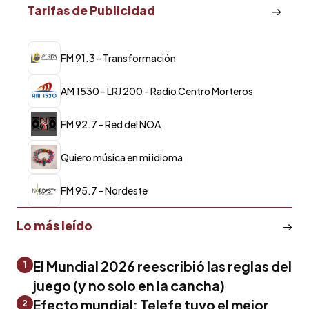
Tarifas de Publicidad
FM 91.3 - Transformación
AM 1530 - LRJ 200 - Radio Centro Morteros
FM 92.7 - Red del NOA
Quiero música en mi idioma
FM 95.7 - Nordeste
Lo más leído
El Mundial 2026 reescribió las reglas del
1
juego (y no solo en la cancha)
Efecto mundial: Telefe tuvo el mejor
2