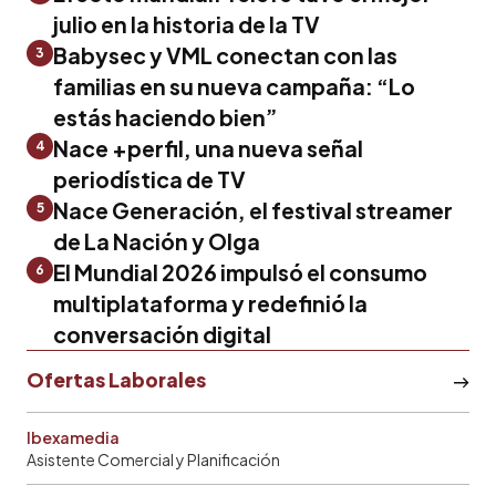
julio en la historia de la TV
Babysec y VML conectan con las
3
familias en su nueva campaña: “Lo
estás haciendo bien”
Nace +perfil, una nueva señal
4
periodística de TV
Nace Generación, el festival streamer
5
de La Nación y Olga
El Mundial 2026 impulsó el consumo
6
multiplataforma y redefinió la
conversación digital
Ofertas Laborales
Ibexamedia
Asistente Comercial y Planificación