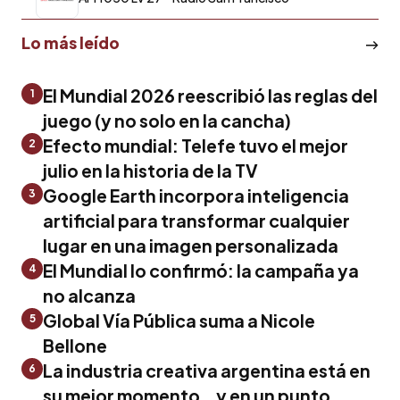
Lo más leído
El Mundial 2026 reescribió las reglas del
1
juego (y no solo en la cancha)
Efecto mundial: Telefe tuvo el mejor
2
julio en la historia de la TV
Google Earth incorpora inteligencia
3
artificial para transformar cualquier
lugar en una imagen personalizada
El Mundial lo confirmó: la campaña ya
4
no alcanza
Global Vía Pública suma a Nicole
5
Bellone
La industria creativa argentina está en
6
su mejor momento… y en un punto