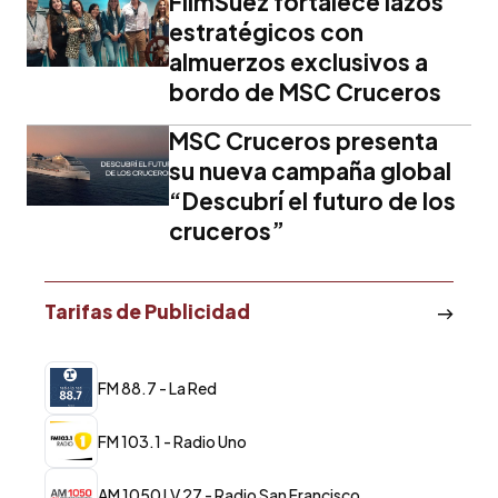
FilmSuez fortalece lazos
estratégicos con
almuerzos exclusivos a
bordo de MSC Cruceros
MSC Cruceros presenta
su nueva campaña global
“Descubrí el futuro de los
cruceros”
Tarifas de Publicidad
FM 88.7 - La Red
FM 103.1 - Radio Uno
AM 1050 LV 27 - Radio San Francisco