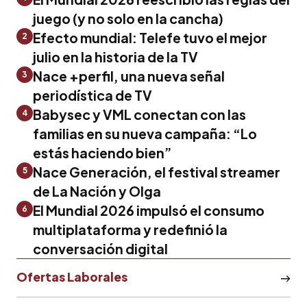
juego (y no solo en la cancha)
Efecto mundial: Telefe tuvo el mejor
2
julio en la historia de la TV
Nace +perfil, una nueva señal
3
periodística de TV
Babysec y VML conectan con las
4
familias en su nueva campaña: “Lo
estás haciendo bien”
Nace Generación, el festival streamer
5
de La Nación y Olga
El Mundial 2026 impulsó el consumo
6
multiplataforma y redefinió la
conversación digital
Ofertas Laborales