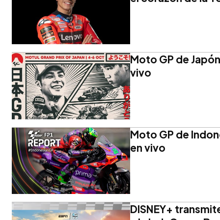
Moto GP de Japón:
vivo
Moto GP de Indone
en vivo
DISNEY+ transmite