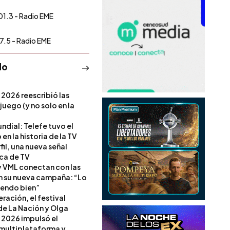
01.3 - Radio EME
7.5 - Radio EME
do
 2026 reescribió las
 juego (y no solo en la
ndial: Telefe tuvo el
 en la historia de la TV
il, una nueva señal
ica de TV
 VML conectan con las
en su nueva campaña: “Lo
iendo bien”
ración, el festival
de La Nación y Olga
 2026 impulsó el
multiplataforma y