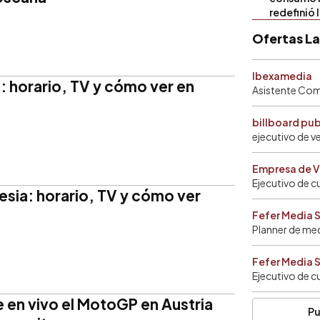
redefinió 
Ofertas L
Ibexamedia
 horario, TV y cómo ver en
Asistente Come
billboard pu
ejecutivo de v
Empresa de V
Ejecutivo de c
sia: horario, TV y cómo ver
Fefer Media 
Planner de me
Fefer Media 
Ejecutivo de c
 en vivo el MotoGP en Austria
Pu