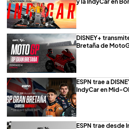
y la IndyCar en B
DISNEY+ transmite
Bretaña de MotoG
ESPN trae a DISNEY
IndyCar en Mid-O
ESPN trae desde I