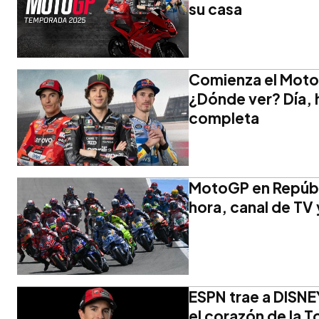
su casa
Comienza el MotoG
¿Dónde ver? Día, h
completa
MotoGP en Repúbl
hora, canal de TV 
ESPN trae a DISNE
el corazón de la 