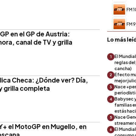
FM 1
FM 9
P en el GP de Austria:
Lo más leí
ora, canal de TV y grilla
El Mundial
1
reglas del
cancha)
Efecto mu
2
ica Checa: ¿Dónde ver? Día,
mejor julio
Nace +perf
y grilla completa
3
periodíst
Babysec y
4
familias 
estás hac
Nace Gene
5
streamer 
Y+ el MotoGP en Mugello, en
El Mundial
6
Toscana
consumo 