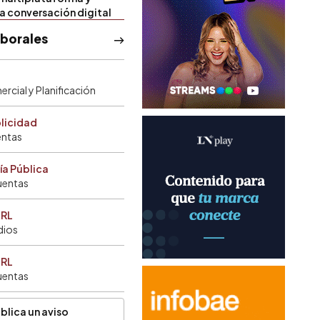
la conversación digital
aborales
rcial y Planificación
blicidad
entas
ía Pública
uentas
SRL
dios
SRL
uentas
blica un aviso