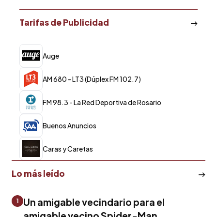
Tarifas de Publicidad
Auge
AM 680 - LT3 (Dúplex FM 102.7)
FM 98.3 - La Red Deportiva de Rosario
Buenos Anuncios
Caras y Caretas
Lo más leído
Un amigable vecindario para el
1
amigable vecino Spider-Man