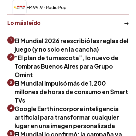
FM 99.9 - Radio Pop
Lo más leído
El Mundial 2026 reescribió las reglas del
1
juego (y no solo en la cancha)
“El plan de tu mascota”, lo nuevo de
2
Tombras Buenos Aires para Grupo
Omint
El Mundial impulsó más de 1.200
3
millones de horas de consumo en Smart
TVs
Google Earth incorpora inteligencia
4
artificial para transformar cualquier
lugar en una imagen personalizada
El Mundial lo confirmó: la campaña ya
5