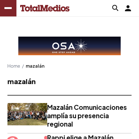
Home
/
mazalán
mazalán
Mazalán Comunicaciones
amplía su presencia
regional
Rappi elige a Mazalán