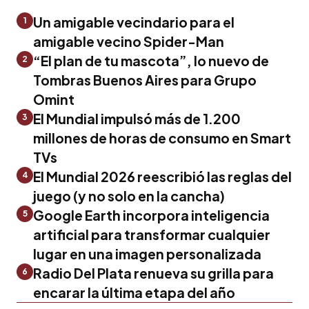
Un amigable vecindario para el
1
amigable vecino Spider-Man
“El plan de tu mascota”, lo nuevo de
2
Tombras Buenos Aires para Grupo
Omint
El Mundial impulsó más de 1.200
3
millones de horas de consumo en Smart
TVs
El Mundial 2026 reescribió las reglas del
4
juego (y no solo en la cancha)
Google Earth incorpora inteligencia
5
artificial para transformar cualquier
lugar en una imagen personalizada
Radio Del Plata renueva su grilla para
6
encarar la última etapa del año