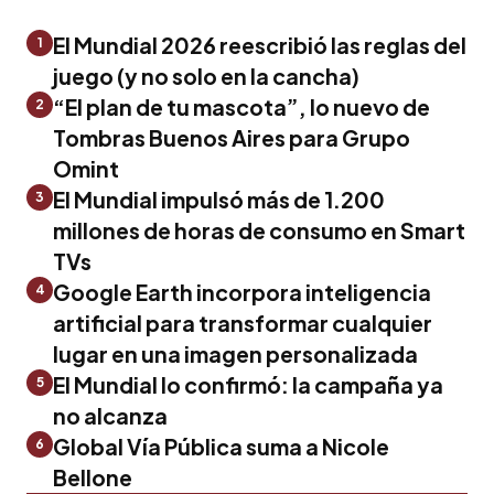
El Mundial 2026 reescribió las reglas del
1
juego (y no solo en la cancha)
“El plan de tu mascota”, lo nuevo de
2
Tombras Buenos Aires para Grupo
Omint
El Mundial impulsó más de 1.200
3
millones de horas de consumo en Smart
TVs
Google Earth incorpora inteligencia
4
artificial para transformar cualquier
lugar en una imagen personalizada
El Mundial lo confirmó: la campaña ya
5
no alcanza
Global Vía Pública suma a Nicole
6
Bellone