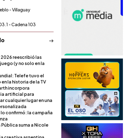
eblo - Villaguay
03.1 - Cadena 103
do
 2026 reescribió las
 juego (y no solo en la
ndial: Telefe tuvo el
 en la historia de la TV
rth incorpora
ia artificial para
ar cualquier lugar en una
rsonalizada
l lo confirmó: la campaña
anza
a Pública suma a Nicole
ia creativa argentina