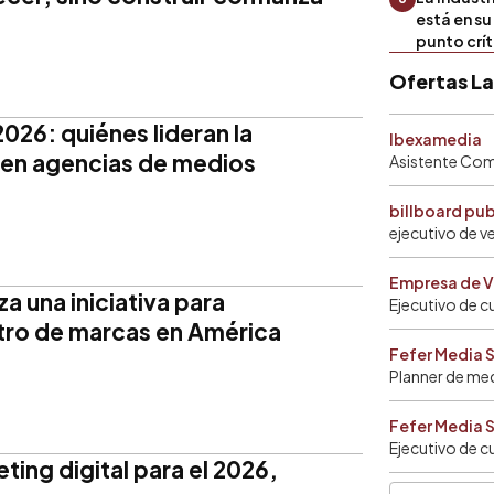
está en s
punto crí
Ofertas L
26: quiénes lideran la
Ibexamedia
 en agencias de medios
Asistente Come
billboard pu
ejecutivo de v
Empresa de V
a una iniciativa para
Ejecutivo de c
tro de marcas en América
Fefer Media 
Planner de me
Fefer Media 
Ejecutivo de c
ting digital para el 2026,