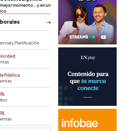
u mejor momento… y en un
tico
aborales
rcial y Planificación
blicidad
entas
ía Pública
uentas
SRL
dios
SRL
uentas