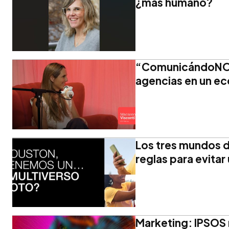
¿más humano?
“ComunicándoNOS” 
agencias en un eco
Los tres mundos d
reglas para evitar
Marketing: IPSOS r