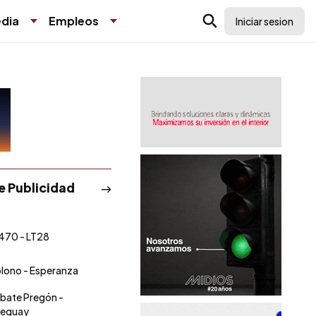
dia
Empleos
Iniciar sesion
de Publicidad
470 - LT28
olono - Esperanza
ebate Pregón -
leguay