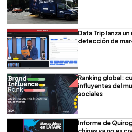
Data Trip lanza u
detección de mar
Ranking global: c
influyentes del m
sociales
Informe de Quirog
chinas ya no es cr