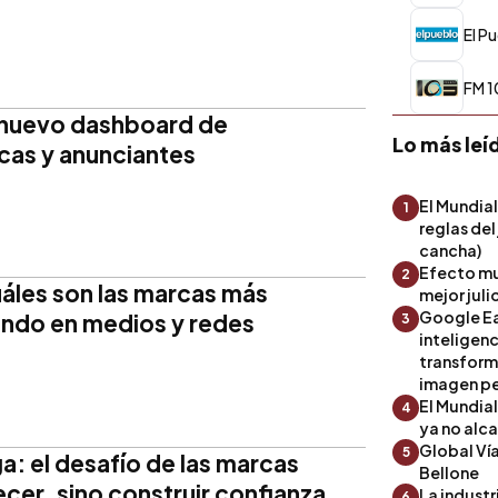
El Pu
FM 1
n nuevo dashboard de
Lo más leí
cas y anunciantes
El Mundial
1
reglas del
cancha)
Efecto mu
2
uáles son las marcas más
mejor julio
Google Ea
undo en medios y redes
3
inteligenc
transform
imagen pe
El Mundia
4
ya no alc
Global Ví
5
a: el desafío de las marcas
Bellone
ecer, sino construir confianza
La industr
6