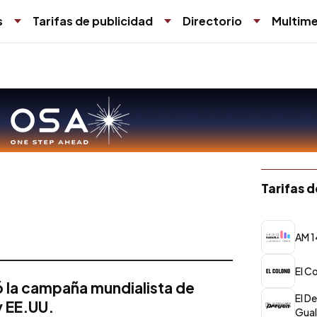
s
Tarifas de publicidad
Directorio
Multime
Tarifas 
AM 1
El C
la campaña mundialista de
El D
y EE.UU.
Gua