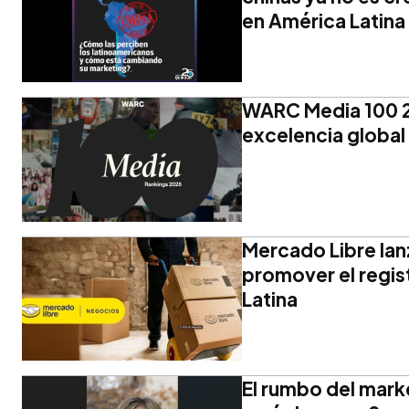
en América Latina
WARC Media 100 20
excelencia global
Mercado Libre lanz
promover el regis
Latina
El rumbo del marke