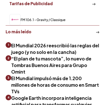
Tarifas de Publicidad
FM 106.1 - Gravity / Classique
Lo más leído
El Mundial 2026 reescribió las reglas del
1
juego (y no solo en la cancha)
“El plan de tu mascota”, lo nuevo de
2
Tombras Buenos Aires para Grupo
Omint
El Mundial impulsó más de 1.200
3
millones de horas de consumo en Smart
TVs
Google Earth incorpora inteligencia
4
artificial para transformar cualquier