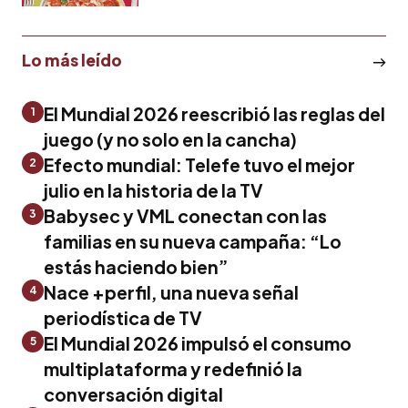
Lo más leído
El Mundial 2026 reescribió las reglas del
1
juego (y no solo en la cancha)
Efecto mundial: Telefe tuvo el mejor
2
julio en la historia de la TV
Babysec y VML conectan con las
3
familias en su nueva campaña: “Lo
estás haciendo bien”
Nace +perfil, una nueva señal
4
periodística de TV
El Mundial 2026 impulsó el consumo
5
multiplataforma y redefinió la
conversación digital