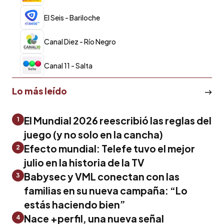
El Seis - Bariloche
Canal Diez - Río Negro
Canal 11 - Salta
Lo más leído
El Mundial 2026 reescribió las reglas del
1
juego (y no solo en la cancha)
Efecto mundial: Telefe tuvo el mejor
2
julio en la historia de la TV
Babysec y VML conectan con las
3
familias en su nueva campaña: “Lo
estás haciendo bien”
Nace +perfil, una nueva señal
4