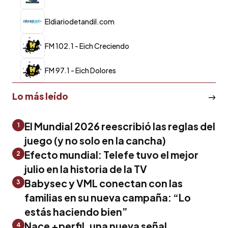
Eldiariodetandil.com
FM 102.1 - Eich Creciendo
FM 97.1 - Eich Dolores
Lo más leído
El Mundial 2026 reescribió las reglas del
1
juego (y no solo en la cancha)
Efecto mundial: Telefe tuvo el mejor
2
julio en la historia de la TV
Babysec y VML conectan con las
3
familias en su nueva campaña: “Lo
estás haciendo bien”
Nace +perfil, una nueva señal
4