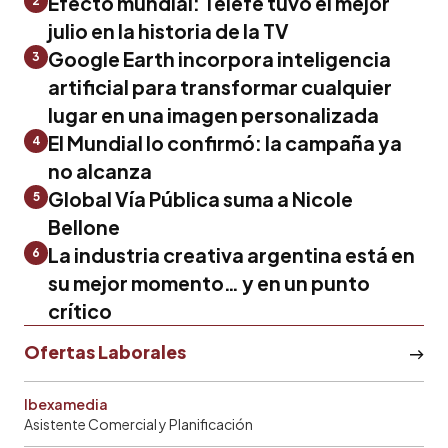
Efecto mundial: Telefe tuvo el mejor
2
julio en la historia de la TV
Google Earth incorpora inteligencia
3
artificial para transformar cualquier
lugar en una imagen personalizada
El Mundial lo confirmó: la campaña ya
4
no alcanza
Global Vía Pública suma a Nicole
5
Bellone
La industria creativa argentina está en
6
su mejor momento… y en un punto
crítico
Ofertas Laborales
Ibexamedia
Asistente Comercial y Planificación